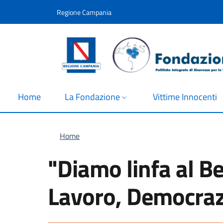
Salta al contenuto principale
Skip to footer content
Regione Campania
Home
La Fondazione
Vittime Innocenti
Briciole di pane
Home
"Diamo linfa al Be
Lavoro, Democrazi