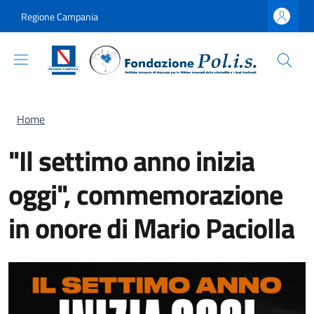
Salta al contenuto principale
Skip to footer content
Regione Campania
Briciole di pane
Home
"Il settimo anno inizia
oggi", commemorazione
in onore di Mario Paciolla