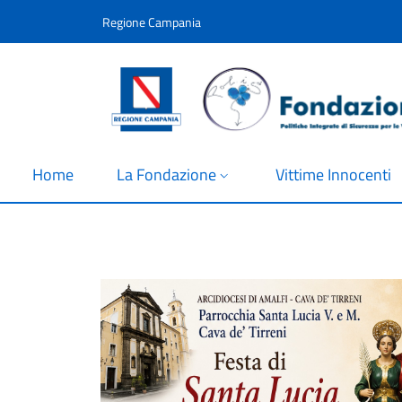
Salta al contenuto principale
Skip to footer content
Regione Campania
Home
La Fondazione
Vittime Innocenti