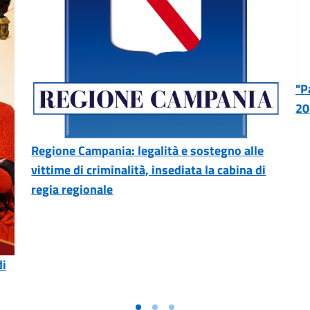
"P
20
Regione Campania: legalità e sostegno alle
vittime di criminalità, insediata la cabina di
regia regionale
di