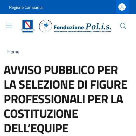
Salta al contenuto principale
Skip to footer content
Regione Campania
Briciole di pane
Home
AVVISO PUBBLICO PER
LA SELEZIONE DI FIGURE
PROFESSIONALI PER LA
COSTITUZIONE
DELL’EQUIPE