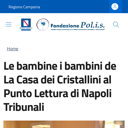
Salta al contenuto principale
Skip to footer content
Regione Campania
Briciole di pane
Home
Le bambine i bambini de
La Casa dei Cristallini al
Punto Lettura di Napoli
Tribunali