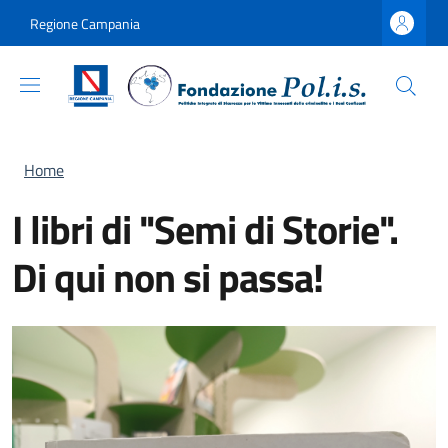
Salta al contenuto principale
Skip to footer content
Regione Campania
Briciole di pane
Home
I libri di "Semi di Storie".
Di qui non si passa!