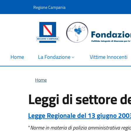
Salta al contenuto principale
Skip to footer content
Regione Campania
Home
La Fondazione
Vittime Innocenti
Briciole di pane
Home
Leggi di settore 
Legge Regionale del 13 giugno 200
"
Norme in materia di polizia amministrativa region