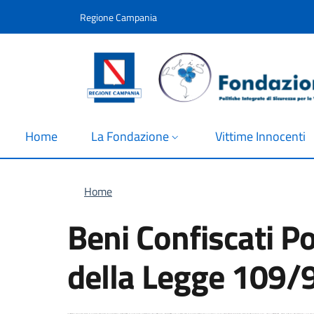
Salta al contenuto principale
Skip to footer content
Regione Campania
Home
La Fondazione
Vittime Innocenti
Briciole di pane
Home
Beni Confiscati Po
della Legge 109/