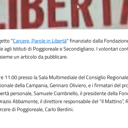
getto "
Carcere, Parole in Libertà
" finanziato dalla Fondazione
le agli Istituti di Poggioreale e Secondigliano. I volontari c
nsieme un articolo da pubblicare.
ore 11.00 presso la Sala Multimediale del Consiglio Regionale
ionale della Campania, Gennaro Oliviero, e i firmatari del pr
ibertà personale, Samuele Ciambriello, il presidente della Fo
azio Abbamonte, il direttore responsabile del “Il Mattino”, R
rcere di Poggioreale, Carlo Berdini.