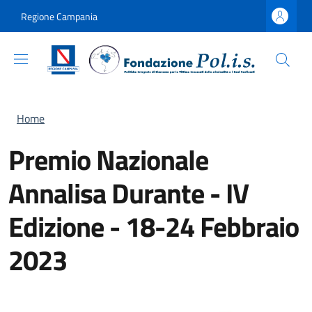
Salta al contenuto principale
Skip to footer content
Regione Campania
Briciole di pane
Home
Premio Nazionale
Annalisa Durante - IV
Edizione - 18-24 Febbraio
2023