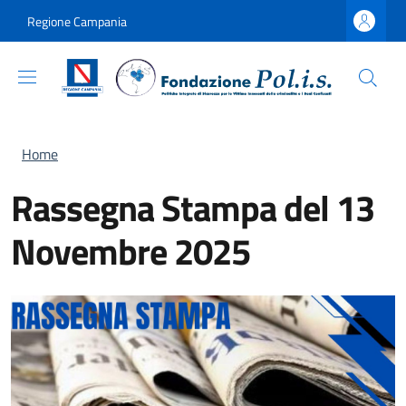
Salta al contenuto principale
Skip to footer content
Regione Campania
Briciole di pane
Home
Rassegna Stampa del 13
Novembre 2025