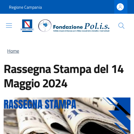
Salta al contenuto principale
Skip to footer content
Regione Campania
Briciole di pane
Home
Rassegna Stampa del 14
Maggio 2024