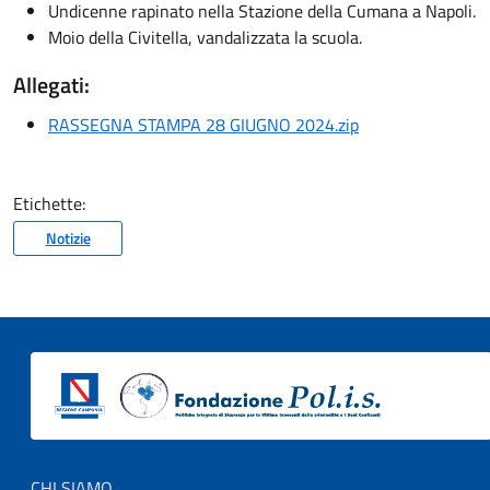
Undicenne rapinato nella Stazione della Cumana a Napoli.
Moio della Civitella, vandalizzata la scuola.
Allegati:
RASSEGNA STAMPA 28 GIUGNO 2024.zip
Etichette:
Notizie
Footer menu
CHI SIAMO