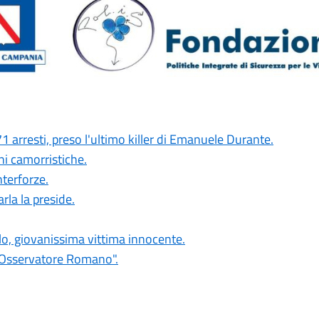
71 arresti, preso l'ultimo killer di Emanuele Durante.
i camorristiche.
nterforze.
rla la preside.
lo, giovanissima vittima innocente.
L'Osservatore Romano".