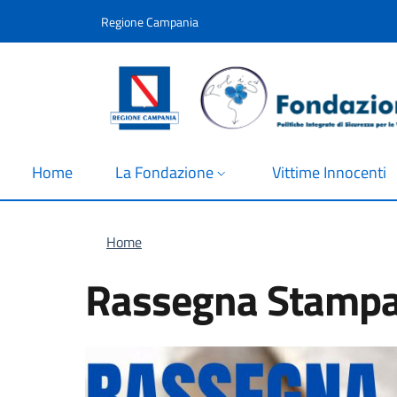
Salta al contenuto principale
Skip to footer content
Regione Campania
Home
La Fondazione
Vittime Innocenti
Briciole di pane
Home
Rassegna Stampa