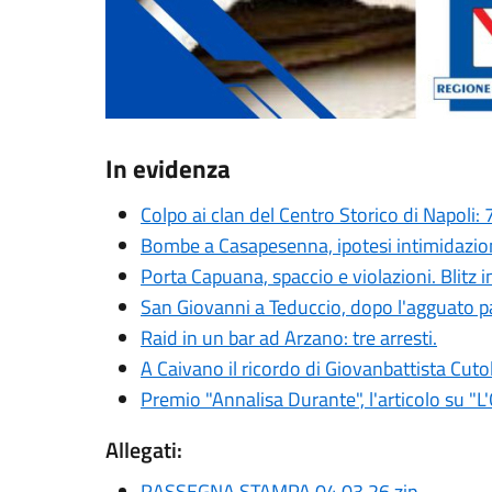
In evidenza
Colpo ai clan del Centro Storico di Napoli: 
Bombe a Casapesenna, ipotesi intimidazion
Porta Capuana, spaccio e violazioni. Blitz i
San Giovanni a Teduccio, dopo l'agguato pa
Raid in un bar ad Arzano: tre arresti.
A Caivano il ricordo di Giovanbattista Cuto
Premio "Annalisa Durante", l'articolo su "
Allegati:
RASSEGNA STAMPA 04.03.26.zip