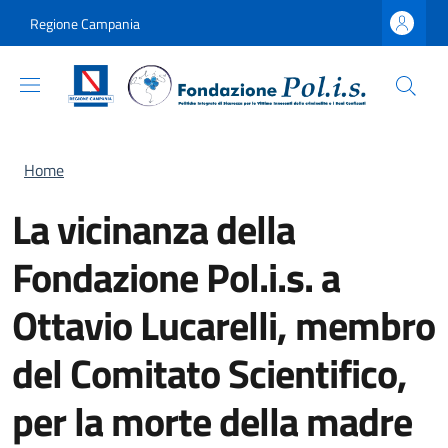
Salta al contenuto principale
Skip to footer content
Regione Campania
Briciole di pane
Home
La vicinanza della
Fondazione Pol.i.s. a
Ottavio Lucarelli, membro
del Comitato Scientifico,
per la morte della madre