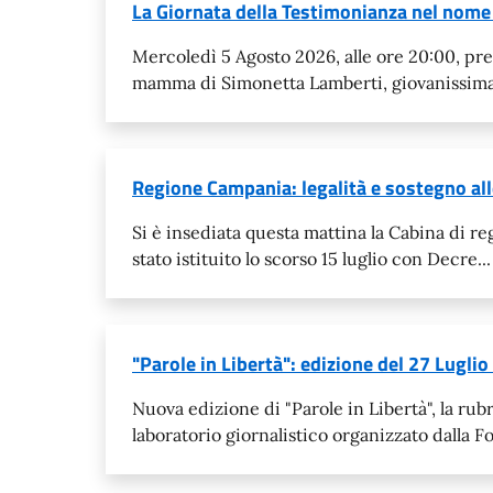
La Giornata della Testimonianza nel nome
Mercoledì 5 Agosto 2026, alle ore 20:00, pre
mamma di Simonetta Lamberti, giovanissima 
Regione Campania: legalità e sostegno alle
Si è insediata questa mattina la Cabina di re
stato istituito lo scorso 15 luglio con Decre...
"Parole in Libertà": edizione del 27 Lugli
Nuova edizione di "Parole in Libertà", la rub
laboratorio giornalistico organizzato dalla F