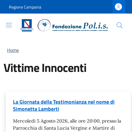
Salta al contenuto principale
Skip to footer content
Regione Campania
Briciole di pane
Home
Vittime Innocenti
La Giornata della Testimonianza nel nome di
Simonetta Lamberti
Mercoledì 5 Agosto 2026, alle ore 20:00, presso la
Parrocchia di Santa Lucia Vergine e Martire di