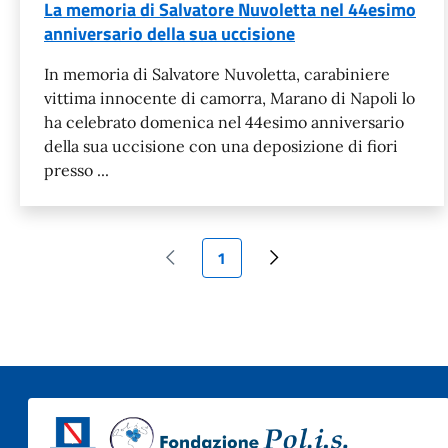
La memoria di Salvatore Nuvoletta nel 44esimo
anniversario della sua uccisione
In memoria di Salvatore Nuvoletta, carabiniere
vittima innocente di camorra, Marano di Napoli lo
ha celebrato domenica nel 44esimo anniversario
della sua uccisione con una deposizione di fiori
presso ...
Pagina attuale
1
Pagina precedente
Pagina successiva