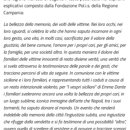
esplicativi composto dalla Fondazione Pol.i.s. della Regione
Campania:
La bellezza della memoria, dei volti delle vittime. Nei loro occhi, nei
loro sguardi, si celebra la vita che hanno saputo incarnare in ogni
loro gesto, una vita, in molti casi, sacrificata per il valore della
giustizia, del bene comune, l’amore per i propri cari, per gli amici, per
la famiglia, per una società altra. In questa maniera il dolore dei
familiari delle vittime innocenti di reato diviene verità, una verità che
si svela attraverso la testimonianza delle parole e dei gesti, che
tracciano percorsi di vita da seguire. In comunione con le vittime
siciliane e i loro familiari, e rappresentando tutti i caduti a causa di
un reato intenzionale violento, per “I vespri siciliani” di Emma Dante
i familiari sveleranno ancora una volta la bellezza dei propri cari, in
un luogo sublime, iconica immagine dell’arte che Napoli, tra i suoi
tormenti, ha saputo donare al mondo. Un evento che renderà
indelebile alla memoria della città l’ingiustizia subita, una ingiustizia
che rifugge dalla vendetta e si fa testimone di una possibilità “altra”,
ovvero quella di scegliere di resistere e di provare a tracciare scenari