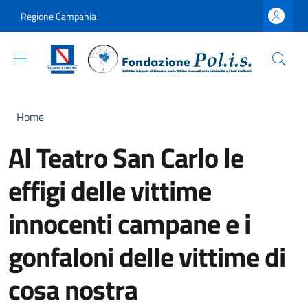
Salta al contenuto principale
Skip to footer content
Regione Campania
Briciole di pane
Home
Al Teatro San Carlo le
effigi delle vittime
innocenti campane e i
gonfaloni delle vittime di
cosa nostra