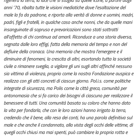
anni ’70, ribalta tutte le visioni mediatiche dove l’esaltazione del
male la fa da padrone, e riporta alla verità di donne e uomini, madri,
padri, figli e fratelli, in qualche caso anche nonni, che da quelle mani
insanguinate di sopruso e prevaricazioni sono stati sottratti
all’affetto di chi continua ad amarli. Riconduce a una storia diversa,
segnata dalle loro effigi, fatta della memoria del tempo e non del
defluire della cronaca. Una memoria che mostra l’emergere e il
diminuire di fenomeni, la crescita di altri, esortando tutta la società
civile a rimanere sveglia, a vigilare gli uni sugli altri affinché nessuno
sia vittima di violenza, proprio come la nostra Fondazione auspica e
realizza con gli atti concreti di ciascun giorno. Pol.i.s. come politiche
integrate di sicurezza, ma Polis come la città greca, comunità per
antonomasia che si fa carico dei bisogni di ciascuno per realizzare il
benessere di tutti. Una comunità basata su coloro che hanno dato
la vita per fondarla, che con le loro azioni hanno irrigato la terra,
credendo che il bene, alla resa dei conti, ha una parola definitiva sul
male e che anche il condannato, alla vista degli occhi delle vittime, di
quegli occhi chiusi ma mai spenti, può cambiare la propria rotta e