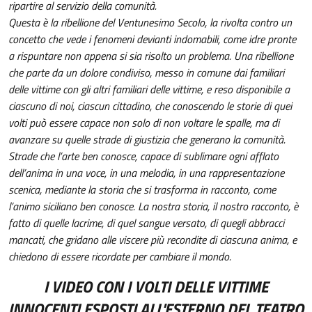
ripartire al servizio della comunità.
Questa è la ribellione del Ventunesimo Secolo, la rivolta contro un
concetto che vede i fenomeni devianti indomabili, come idre pronte
a rispuntare non appena si sia risolto un problema. Una ribellione
che parte da un dolore condiviso, messo in comune dai familiari
delle vittime con gli altri familiari delle vittime, e reso disponibile a
ciascuno di noi, ciascun cittadino, che conoscendo le storie di quei
volti può essere capace non solo di non voltare le spalle, ma di
avanzare su quelle strade di giustizia che generano la comunità.
Strade che l’arte ben conosce, capace di sublimare ogni afflato
dell’anima in una voce, in una melodia, in una rappresentazione
scenica, mediante la storia che si trasforma in racconto, come
l’animo siciliano ben conosce. La nostra storia, il nostro racconto, è
fatto di quelle lacrime, di quel sangue versato, di quegli abbracci
mancati, che gridano alle viscere più recondite di ciascuna anima, e
chiedono di essere ricordate per cambiare il mondo.
I VIDEO CON I VOLTI DELLE VITTIME
INNOCENTI ESPOSTI ALL'ESTERNO DEL TEATRO