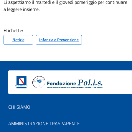
Li aspettiamo il martedì e il giovedì pomeriggio per continuare
a leggere insieme.
Etichette:
Notizie
Infanzia e Prevenzione
Footer menu
CHI SIAMO
AMMINISTRAZIONE TRASPARENTE