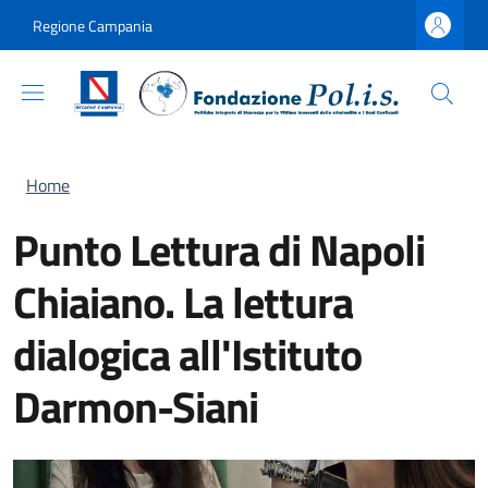
Salta al contenuto principale
Skip to footer content
Regione Campania
Briciole di pane
Home
Punto Lettura di Napoli
Chiaiano. La lettura
dialogica all'Istituto
Darmon-Siani