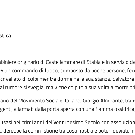
stica
iniere originario di Castellammare di Stabia e in servizio d
1976 un commando di fuoco, composto da poche persone, fece 
crivellato di colpi mentre dorme nella sua stanza. Salvatore 
al rumore si sveglia, ma viene colpito a sua volta a morte pri
ario del Movimento Sociale Italiano, Giorgio Almirante, trans
i agenti, allarmati dalla porta aperta con una fiamma ossidri
lusasi nei primi anni del Ventunesimo Secolo con assoluzio
arderebbe la commistione tra cosa nostra e poteri deviati, i