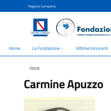
Salta al contenuto principale
Skip to footer content
Regione Campania
Home
La Fondazione
Vittime Innocenti
Briciole di pane
Home
Carmine Apuzzo