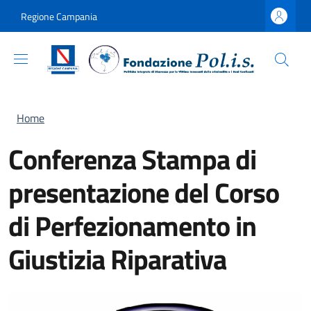
Salta al contenuto principale
Skip to footer content
Regione Campania
Briciole di pane
Home
Conferenza Stampa di
presentazione del Corso
di Perfezionamento in
Giustizia Riparativa