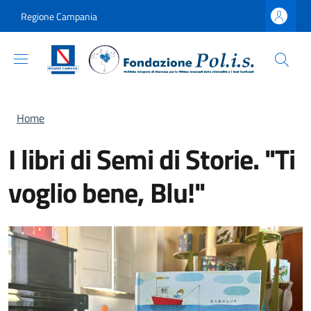
Salta al contenuto principale
Skip to footer content
Regione Campania
Briciole di pane
Home
I libri di Semi di Storie. "Ti
voglio bene, Blu!"