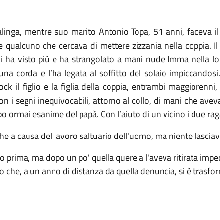
linga, mentre suo marito Antonio Topa, 51 anni, faceva il
 qualcuno che cercava di mettere zizzania nella coppia. Il
n ci ha visto più e ha strangolato a mani nude Imma nella lo
na corda e l’ha legata al soffitto del solaio impiccandosi.
ck il figlio e la figlia della coppia, entrambi maggiorenni,
 i segni inequivocabili, attorno al collo, di mani che aveva
po ormai esanime del papà. Con l’aiuto di un vicino i due rag
anche a causa del lavoro saltuario dell'uomo, ma niente lasci
prima, ma dopo un po' quella querela l'aveva ritirata impede
lo che, a un anno di distanza da quella denuncia, si è trasf