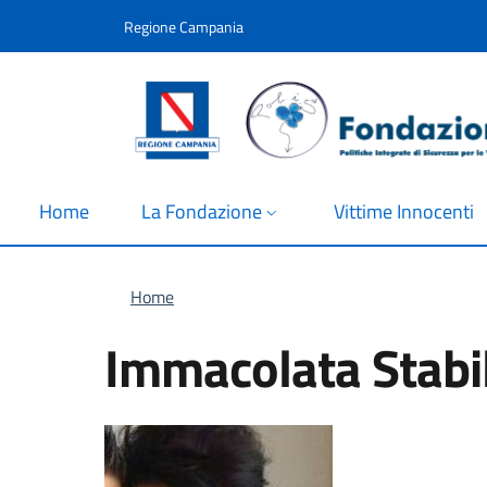
Salta al contenuto principale
Skip to footer content
Regione Campania
Home
La Fondazione
Vittime Innocenti
Briciole di pane
Home
Immacolata Stabi