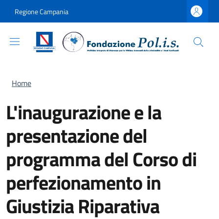
Salta al contenuto principale
Skip to footer content
Regione Campania
Briciole di pane
Home
L'inaugurazione e la
presentazione del
programma del Corso di
perfezionamento in
Giustizia Riparativa