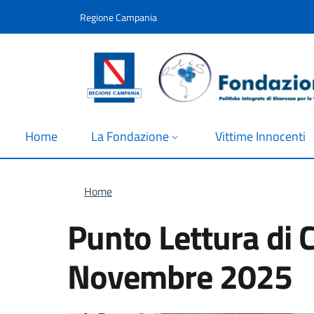
Salta al contenuto principale
Skip to footer content
Regione Campania
Home
La Fondazione
Vittime Innocenti
Briciole di pane
Home
Punto Lettura di C
Novembre 2025