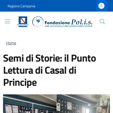
Salta al contenuto principale
Skip to footer content
Regione Campania
Briciole di pane
Home
Semi di Storie: il Punto
Lettura di Casal di
Principe