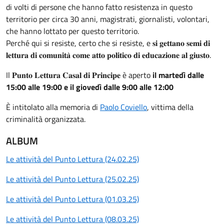
di volti di persone che hanno fatto resistenza in questo
territorio per circa 30 anni, magistrati, giornalisti, volontari,
che hanno lottato per questo territorio.
Perché qui si resiste, certo che si resiste, e 𝐬𝐢 𝐠𝐞𝐭𝐭𝐚𝐧𝐨 𝐬𝐞𝐦𝐢 𝐝𝐢
𝐥𝐞𝐭𝐭𝐮𝐫𝐚 𝐝𝐢 𝐜𝐨𝐦𝐮𝐧𝐢𝐭𝐚̀ 𝐜𝐨𝐦𝐞 𝐚𝐭𝐭𝐨 𝐩𝐨𝐥𝐢𝐭𝐢𝐜𝐨 𝐝𝐢 𝐞𝐝𝐮𝐜𝐚𝐳𝐢𝐨𝐧𝐞 𝐚𝐥 𝐠𝐢𝐮𝐬𝐭𝐨.
Il 𝐏𝐮𝐧𝐭𝐨 𝐋𝐞𝐭𝐭𝐮𝐫𝐚 𝐂𝐚𝐬𝐚𝐥 𝐝𝐢 𝐏𝐫𝐢𝐧𝐜𝐢𝐩𝐞 è aperto
il martedì dalle
15:00 alle 19:00 e il giovedì dalle 9:00 alle 12:00
È intitolato alla memoria di
Paolo Coviello
, vittima della
criminalità organizzata.
ALBUM
Le attività del Punto Lettura (24.02.25)
Le attività del Punto Lettura (25.02.25)
Le attività del Punto Lettura (01.03.25)
Le attività del Punto Lettura (08.03.25)