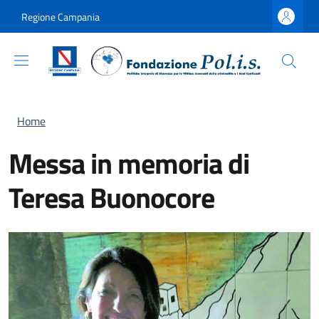
Salta al contenuto principale
Skip to footer content
Regione Campania
Briciole di pane
Home
Messa in memoria di
Teresa Buonocore