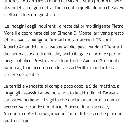
di Teresa. Ad armare la mano dei sicari è stata proprio la sete
di vendetta del geometra, l'odio contro quella donna che aveva
scelto di chiedere giustizia.
Le indagini degli inquirenti, dirette dal primo dirigente Pietro
Morelli e coordinate dal pm Simona Di Monte, arrivano presto
ad una svolta. Vengono fermati un tatuatore di 26 anni,
Alberto Amendola, e Giuseppe Avolio, pescivendolo 21enne. I
due sono accusati di omicidio, porto illegale di armi e spari in
luogo pubblico. Presto verrà chiarito che Avolio e Amendola
hanno agito in accordo con lo stesso Perillo, mandante dal
carcere del delitto.
La terribile vendetta si compie poco dopo le 9 del mattino: a
lungo gli assassini avevano studiato le abitudini di Teresa e
conoscevano bene il tragitto che quotidianamente la donna
percorreva recandosi in ufficio. A bordo di uno scooter,
Amendola e Avolio raggiungono l'auto di Teresa ed esplodono
quattro colpi.