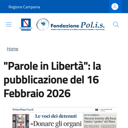
Salta al contenuto principale
Skip to footer content
Regione Campania
Briciole di pane
Home
"Parole in Libertà": la
pubblicazione del 16
Febbraio 2026