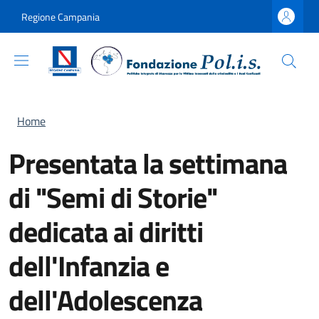
Salta al contenuto principale
Skip to footer content
Regione Campania
Briciole di pane
Home
Presentata la settimana
di "Semi di Storie"
dedicata ai diritti
dell'Infanzia e
dell'Adolescenza