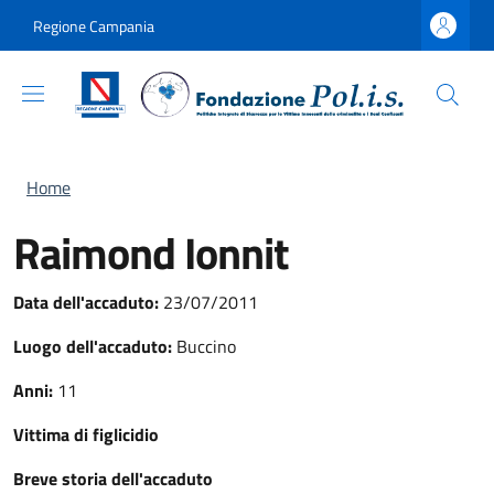
Salta al contenuto principale
Skip to footer content
Regione Campania
Briciole di pane
Home
Raimond Ionnit
Data dell'accaduto:
23/07/2011
Luogo dell'accaduto:
Buccino
Anni:
11
Vittima di figlicidio
Breve storia dell'accaduto