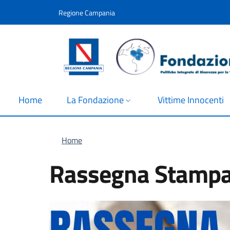
Salta al contenuto principale
Skip to footer content
Regione Campania
Home
La Fondazione
Vittime Innocenti
Briciole di pane
Home
Rassegna Stampa 