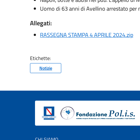
Uomo di 63 anni di Avellino arrestato per m
Allegati:
RASSEGNA STAMPA 4 APRILE 2024.zip
Etichette:
Notizie
Footer menu
CHI SIAMO