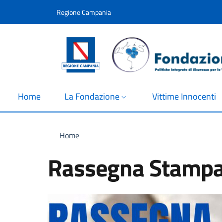
Salta al contenuto principale
Skip to footer content
Regione Campania
Home
La Fondazione
Vittime Innocenti
Briciole di pane
Home
Rassegna Stampa