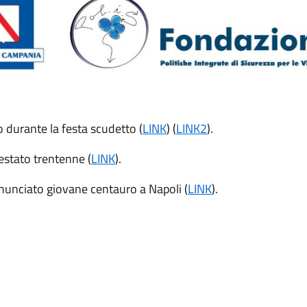
o durante la festa scudetto (
LINK
) (
LINK2
).
estato trentenne (
LINK
).
enunciato giovane centauro a Napoli (
LINK
).