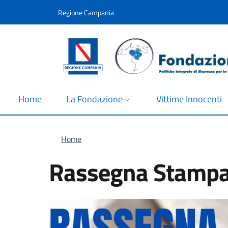
Salta al contenuto principale
Skip to footer content
Regione Campania
Home
La Fondazione
Vittime Innocenti
Briciole di pane
Home
Rassegna Stampa d