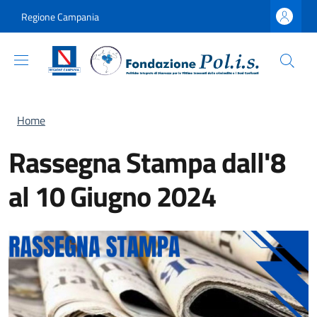
Salta al contenuto principale
Skip to footer content
Regione Campania
Briciole di pane
Home
Rassegna Stampa dall'8
al 10 Giugno 2024