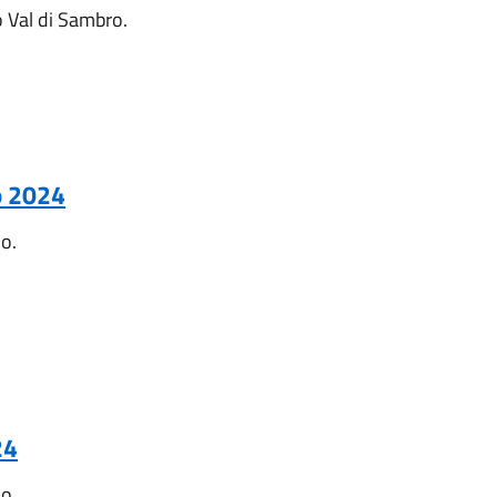
 Val di Sambro.
o 2024
no.
24
no.