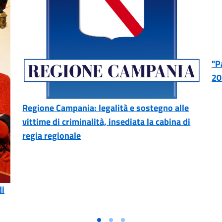
"P
20
Regione Campania: legalità e sostegno alle
vittime di criminalità, insediata la cabina di
regia regionale
di