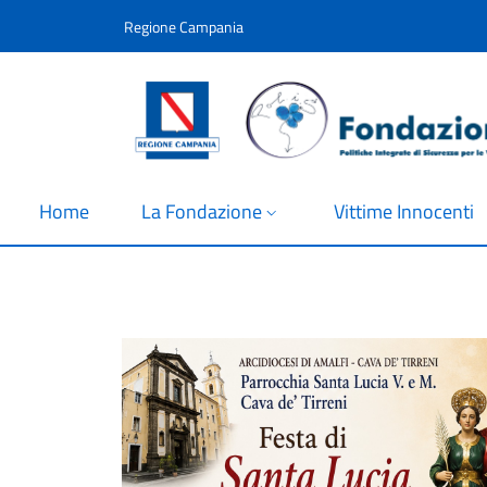
Salta al contenuto principale
Skip to footer content
Regione Campania
Home
La Fondazione
Vittime Innocenti