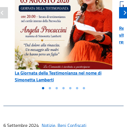
Reg
vitt
reg
La Giornata della Testimonianza nel nome di
Simonetta Lamberti
6 Settembre 2024
Notizie
,
Beni Confiscati