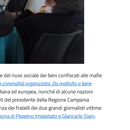
del riuso sociale dei beni confiscati alle mafie
alla criminalità organizzata. Da maltolto a bene
taliana ed europea, nonché di alcune nazioni
rventi del presidente della Regione Campania
 dei fratelli dei due grandi giornalisti vittime
emoria di Peppino Impastato e GIancarlo Siani
.