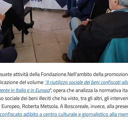
uete attività della Fondazione.Nell'ambito della promozione 
blicazione del volume
"Il riutilizzo sociale dei beni confiscati 
ente in Italia e in Europa
", opera che analizza la normativa i
 sociale dei beni illeciti che ha visto, tra gli altri, gli inte
Europeo, Roberta Metsola. A Boscoreale, invece, alla presenza
 confiscato adibito a centro culturale e giornalistico alla m