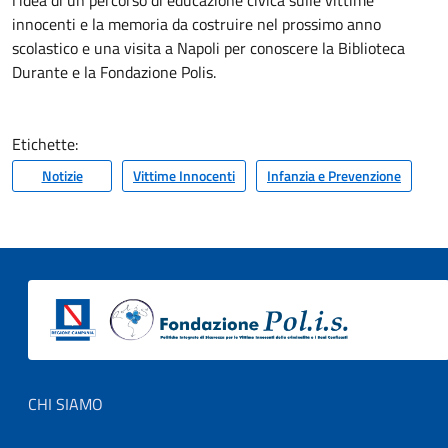
innocenti e la memoria da costruire nel prossimo anno
scolastico e una visita a Napoli per conoscere la Biblioteca
Durante e la Fondazione Polis.
Etichette:
Notizie
Vittime Innocenti
Infanzia e Prevenzione
Footer menu
CHI SIAMO