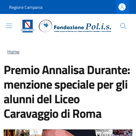
Salta al contenuto principale
Skip to footer content
Regione Campania
Briciole di pane
Home
Premio Annalisa Durante:
menzione speciale per gli
alunni del Liceo
Caravaggio di Roma