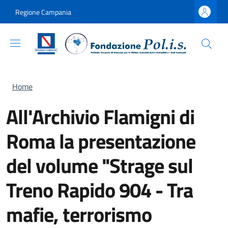
Salta al contenuto principale
Skip to footer content
Regione Campania
Briciole di pane
Home
All'Archivio Flamigni di
Roma la presentazione
del volume "Strage sul
Treno Rapido 904 - Tra
mafie, terrorismo