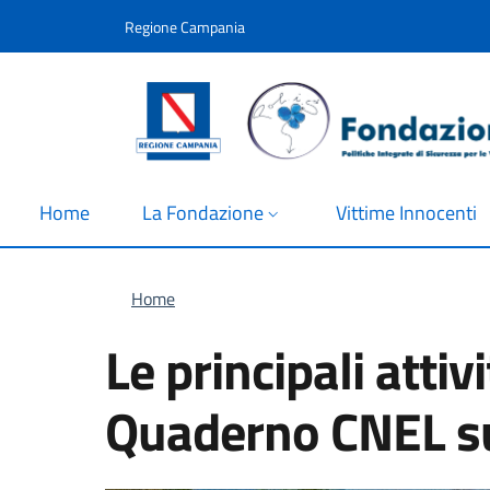
Salta al contenuto principale
Skip to footer content
Regione Campania
Home
La Fondazione
Vittime Innocenti
Briciole di pane
Home
Le principali atti
Quaderno CNEL su