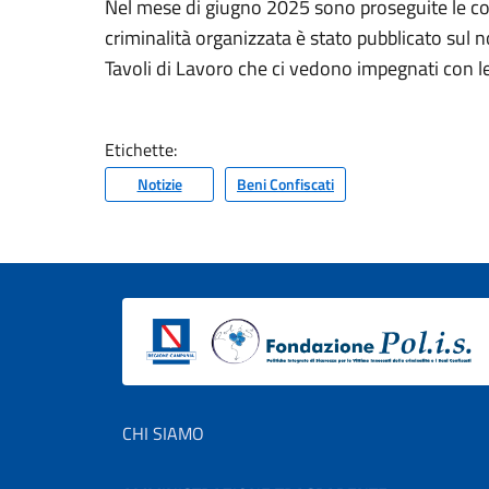
Nel mese di giugno 2025 sono proseguite le cons
criminalità organizzata è stato pubblicato sul n
Tavoli di Lavoro che ci vedono impegnati con le a
Etichette:
Notizie
Beni Confiscati
Footer menu
CHI SIAMO