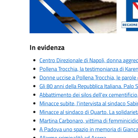
In evidenza
Centro Direzionale di Napoli, donna aggred
Pollena Trocchia, la testimonianza di Karen
Donne uccise a Pollena Trocchia, le parole d
Gli 80 anni della Repubblica Italiana. Pal
Abbattimento dei silos dell'ex cementificio
Minacce subite, l'intervista al sindaco Sabi
Minacce al sindaco di Quarto. La solidarie
Martina Carbonaro, vittima di femminicidio,
A Padova uno spazio in memoria di Giancar
Allarme criminalità ad Acerra.