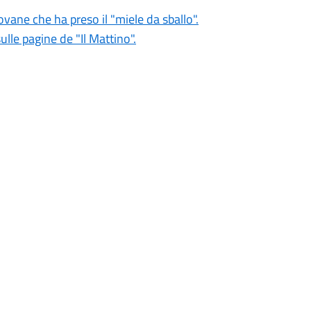
vane che ha preso il "miele da sballo".
sulle pagine de "Il Mattino".