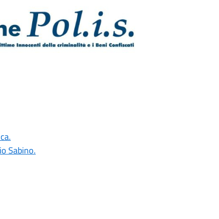
ca.
io Sabino.