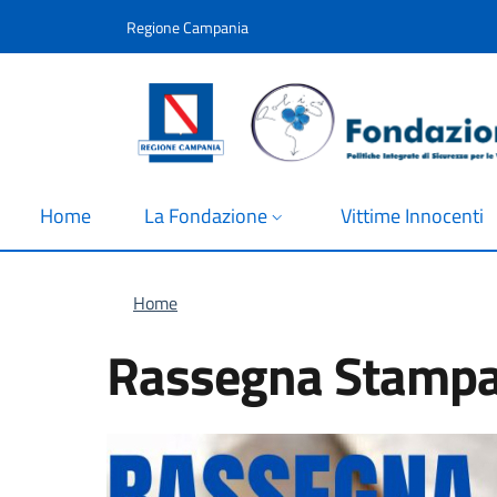
Salta al contenuto principale
Skip to footer content
Regione Campania
Home
La Fondazione
Vittime Innocenti
Briciole di pane
Home
Rassegna Stampa 