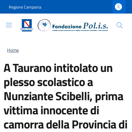
Salta al contenuto principale
Skip to footer content
Regione Campania
Briciole di pane
Home
A Taurano intitolato un
plesso scolastico a
Nunziante Scibelli, prima
vittima innocente di
camorra della Provincia di