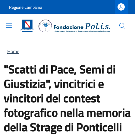
Salta al contenuto principale
Skip to footer content
Regione Campania
Briciole di pane
Home
"Scatti di Pace, Semi di
Giustizia", vincitrici e
vincitori del contest
fotografico nella memoria
della Strage di Ponticelli