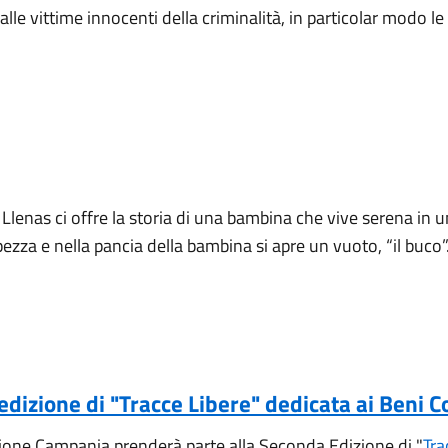
 vittime innocenti della criminalità, in particolar modo le v
 Llenas ci offre la storia di una bambina che vive serena in u
pezza e nella pancia della bambina si apre un vuoto, “il buco”
edizione di "Tracce Libere" dedicata ai Beni C
gione Campania prenderà parte alla Seconda Edizione di "
Tra