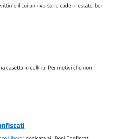
ittime il cui anniversario cade in estate, ben
na casetta in collina. Per motivi che non
.
onfiscati
cce Libere
" dedicata ai "Beni Confiscati.