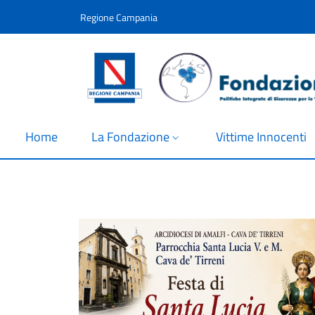
Salta al contenuto principale
Skip to footer content
Regione Campania
Home
La Fondazione
Vittime Innocenti