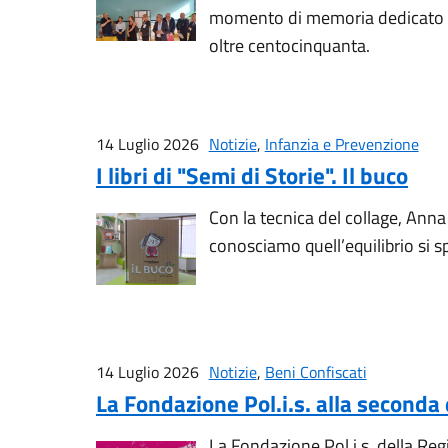
momento di memoria dedicato alle
oltre centocinquanta.
14 Luglio 2026
Notizie
,
Infanzia e Prevenzione
I libri di "Semi di Storie". Il buco
Con la tecnica del collage, Anna
conosciamo quell’equilibrio si s
14 Luglio 2026
Notizie
,
Beni Confiscati
La Fondazione Pol.i.s. alla seconda 
La Fondazione Pol.i.s. della Re