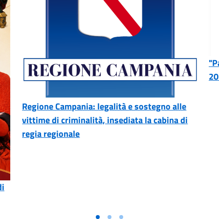
"P
20
Regione Campania: legalità e sostegno alle
vittime di criminalità, insediata la cabina di
regia regionale
di