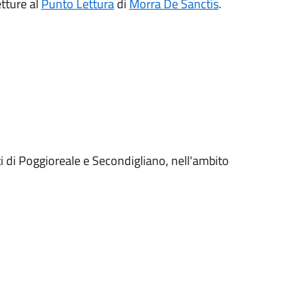
etture al
Punto Lettura
di
Morra De Sanctis
.
uti di Poggioreale e Secondigliano, nell'ambito