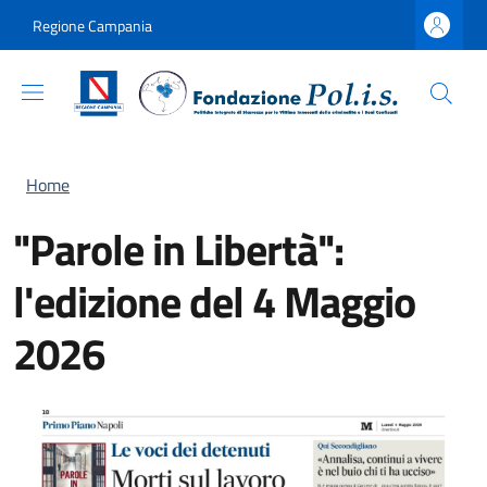
Salta al contenuto principale
Skip to footer content
Regione Campania
Briciole di pane
Home
"Parole in Libertà":
l'edizione del 4 Maggio
2026