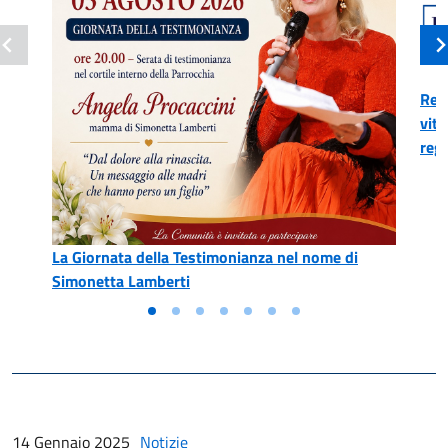
Reg
vitt
reg
La Giornata della Testimonianza nel nome di
Simonetta Lamberti
14 Gennaio 2025
Notizie