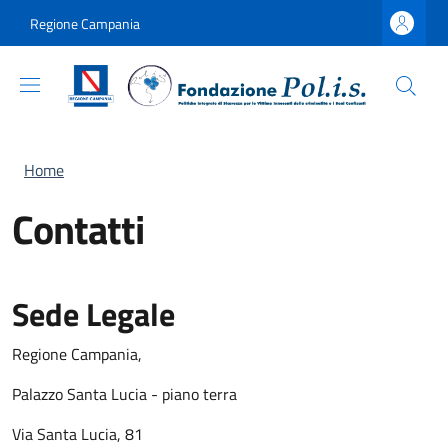
Salta al contenuto principale
Skip to footer content
Regione Campania
Briciole di pane
Home
Contatti
Sede Legale
Regione Campania,
Palazzo Santa Lucia - piano terra
Via Santa Lucia, 81