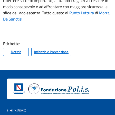
riflettere su temi importanti, aiutando i ragazzi a crescere in
modo consapevole e ad affrontare con maggiore sicurezza le
sfide dell'adolescenza. Tutto questo al
Punto Lettura
di
Morra
De Sanctis
.
Etichette:
Notizie
Infanzia e Prevenzione
Footer menu
CHI SIAMO