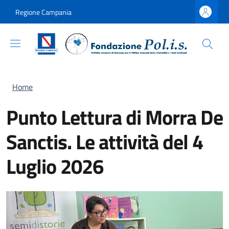
Salta al contenuto principale
Skip to footer content
Regione Campania
Briciole di pane
Home
Punto Lettura di Morra De
Sanctis. Le attività del 4
Luglio 2026