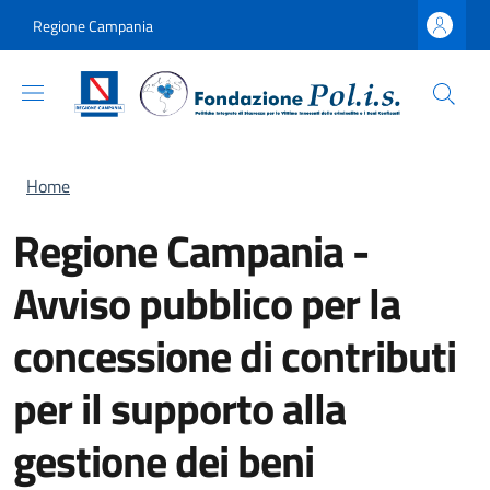
Salta al contenuto principale
Skip to footer content
Regione Campania
Briciole di pane
Home
Regione Campania -
Avviso pubblico per la
concessione di contributi
per il supporto alla
gestione dei beni